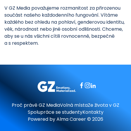
V GZ Media považujeme rozmanitost za přirozenou
součást našeho každodenního fungování. Vítáme
každého bez ohledu na pohlaví, genderovou identitu,
věk, národnost nebo jiné osobní odlišnosti. Chceme,
aby se u nás všichni cítili rovnocenně, bezpečně
a s respektem.
Proč právě GZ Media
Volná místa
Ze života v GZ
Spolupráce se studenty
Kontakty
Powered by
Alma Career
© 2026