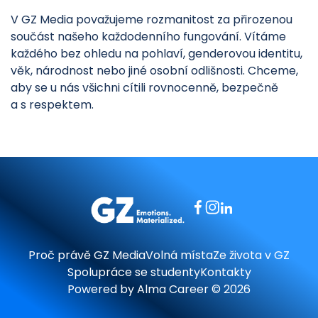
V GZ Media považujeme rozmanitost za přirozenou
součást našeho každodenního fungování. Vítáme
každého bez ohledu na pohlaví, genderovou identitu,
věk, národnost nebo jiné osobní odlišnosti. Chceme,
aby se u nás všichni cítili rovnocenně, bezpečně
a s respektem.
Proč právě GZ Media
Volná místa
Ze života v GZ
Spolupráce se studenty
Kontakty
Powered by
Alma Career
© 2026